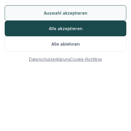
Features
Preise
Auswahl akzeptieren
Ressourcen
Alle akzeptieren
Blog
Alle ablehnen
Unternehmen
Datenschutzerklärung
Cookie-Richtlinie
Über uns
Kontakt
Rechtliches
Impressum
Datenschutz
Cookie-Richtlinie